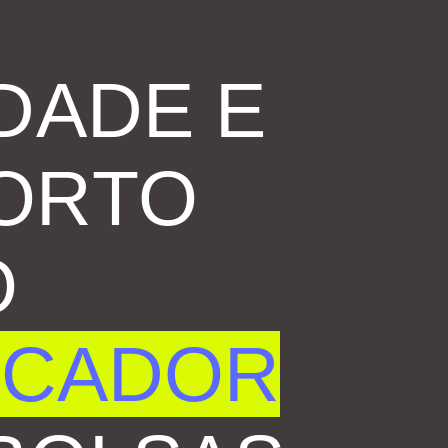
DADE E
ORTO
O
ICADOR