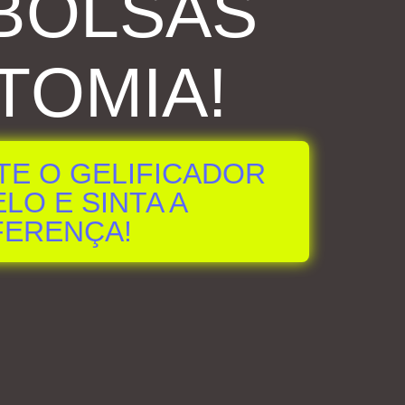
BOLSAS
TOMIA!
TE O GELIFICADOR
LO E SINTA A
FERENÇA!